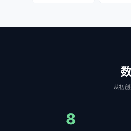
从初创
8